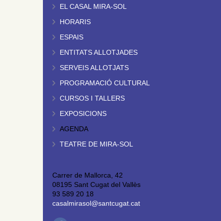
EL CASAL MIRA-SOL
HORARIS
ESPAIS
ENTITATS ALLOTJADES
SERVEIS ALLOTJATS
PROGRAMACIÓ CULTURAL
CURSOS I TALLERS
EXPOSICIONS
AGENDA
TEATRE DE MIRA-SOL
Carrer de Mallorca, 42
08195 Sant Cugat del Vallès
93 589 20 18
casalmirasol@santcugat.cat