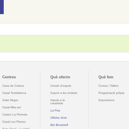
Centres
Què oferim
Què fem
Casa de Cultura
Cessió d'espais
Cursos i Tallers
Casal Torreblanca
Suport a les entitats
Programació pròpia
Xalet Negre
Impuls a la
Exposicions
creativitat
Casal Mira-sol
La Pua
Casino La Floresta
Oficina Jove
Casal Les Planes
Bar Bocamoll
Sala Clavé - La Unió