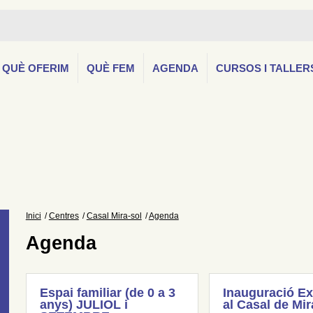
QUÈ OFERIM
QUÈ FEM
AGENDA
CURSOS I TALLER
Inici
Centres
Casal Mira-sol
Agenda
Agenda
Espai familiar (de 0 a 3
Inauguració Ex
anys) JULIOL i
al Casal de Mir