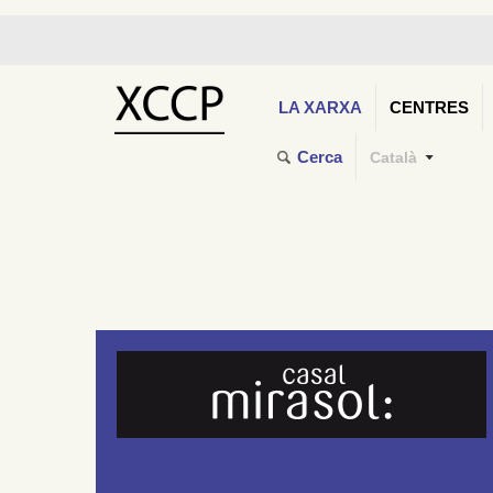
LA XARXA
CENTRES
Cerca
Català