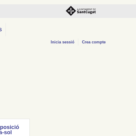
S
Inicia sessió
Crea compte
posició
a-sol