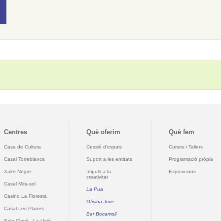
Centres
Què oferim
Què fem
Casa de Cultura
Cessió d'espais
Cursos i Tallers
Casal Torreblanca
Suport a les entitats
Programació pròpia
Xalet Negre
Impuls a la
Exposicions
creativitat
Casal Mira-sol
La Pua
Casino La Floresta
Oficina Jove
Casal Les Planes
Bar Bocamoll
Sala Clavé - La Unió