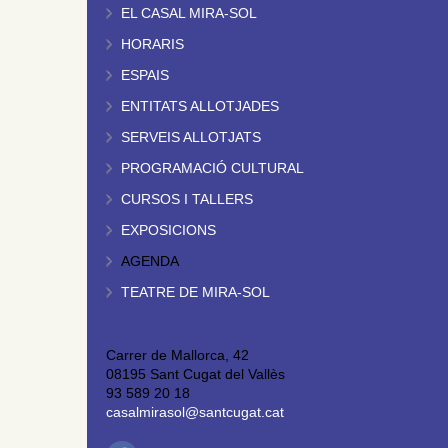
EL CASAL MIRA-SOL
HORARIS
ESPAIS
ENTITATS ALLOTJADES
SERVEIS ALLOTJATS
PROGRAMACIÓ CULTURAL
CURSOS I TALLERS
EXPOSICIONS
AGENDA
TEATRE DE MIRA-SOL
Carrer de Mallorca, 42
08195 Sant Cugat del Vallès
93 589 20 18
casalmirasol@santcugat.cat