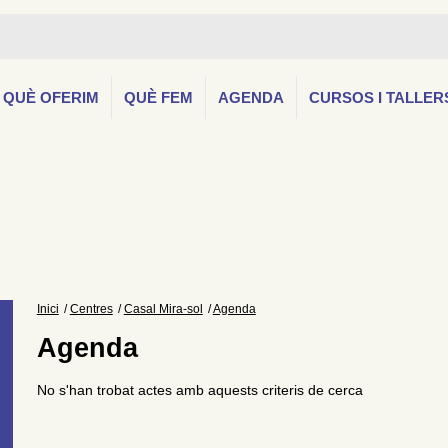
QUÈ OFERIM
QUÈ FEM
AGENDA
CURSOS I TALLER
Inici
Centres
Casal Mira-sol
Agenda
Agenda
No s'han trobat actes amb aquests criteris de cerca