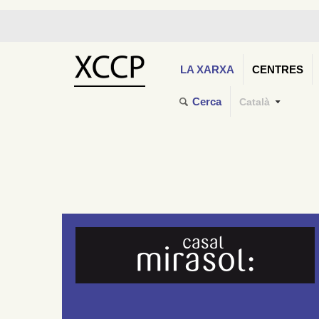
LA XARXA
CENTRES
Cerca
Català