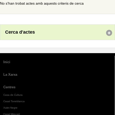
No s'han trobat actes amb aquests criteris de cerca
Cerca d'actes
Inici
La Xarxa
Centres
Casa de Cultura
Casal Torreblanca
Xalet Negre
Casal Mira-sol