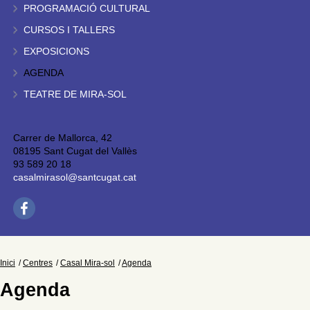
PROGRAMACIÓ CULTURAL
CURSOS I TALLERS
EXPOSICIONS
AGENDA
TEATRE DE MIRA-SOL
Carrer de Mallorca, 42
08195 Sant Cugat del Vallès
93 589 20 18
casalmirasol@santcugat.cat
Inici
Centres
Casal Mira-sol
Agenda
Agenda