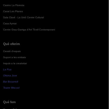
Casino La Floresta
Casal Les Planes
Sala Clavé - La Unió Centre Cultural
Casa Aymat
Centre Grau-Garriga d'Art Tèxtil Contemporani
Què oferim
Cessió d'espais
Suport a les entitats
Impuls a la creativitat
La Pua
Oficina Jove
Bar Bocamoll
Teatre Mira-sol
Què fem