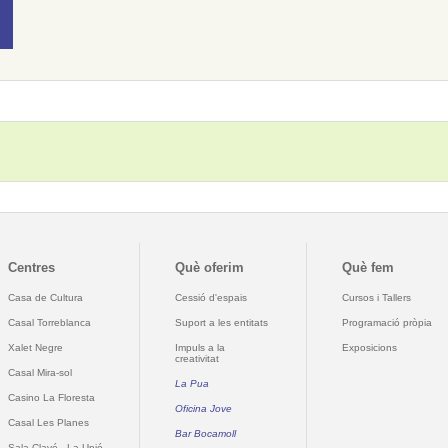
Centres
Què oferim
Què fem
Casa de Cultura
Cessió d'espais
Cursos i Tallers
Casal Torreblanca
Suport a les entitats
Programació pròpia
Xalet Negre
Impuls a la
Exposicions
creativitat
Casal Mira-sol
La Pua
Casino La Floresta
Oficina Jove
Casal Les Planes
Bar Bocamoll
Sala Clavé - La Unió