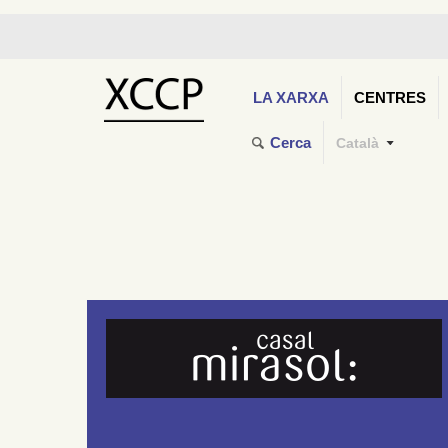
LA XARXA
CENTRES
Cerca
Català