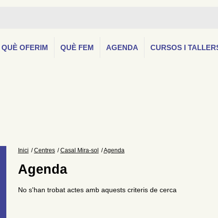
QUÈ OFERIM
QUÈ FEM
AGENDA
CURSOS I TALLER
Inici
Centres
Casal Mira-sol
Agenda
Agenda
No s'han trobat actes amb aquests criteris de cerca