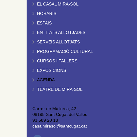
EL CASAL MIRA-SOL
HORARIS
ESPAIS
ENTITATS ALLOTJADES
SERVEIS ALLOTJATS
PROGRAMACIÓ CULTURAL
CURSOS I TALLERS
EXPOSICIONS
AGENDA
TEATRE DE MIRA-SOL
Carrer de Mallorca, 42
08195 Sant Cugat del Vallès
93 589 20 18
casalmirasol@santcugat.cat