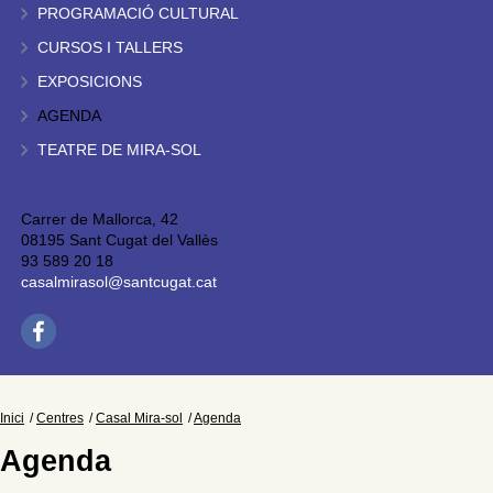
PROGRAMACIÓ CULTURAL
CURSOS I TALLERS
EXPOSICIONS
AGENDA
TEATRE DE MIRA-SOL
Carrer de Mallorca, 42
08195 Sant Cugat del Vallès
93 589 20 18
casalmirasol@santcugat.cat
Inici
Centres
Casal Mira-sol
Agenda
Agenda