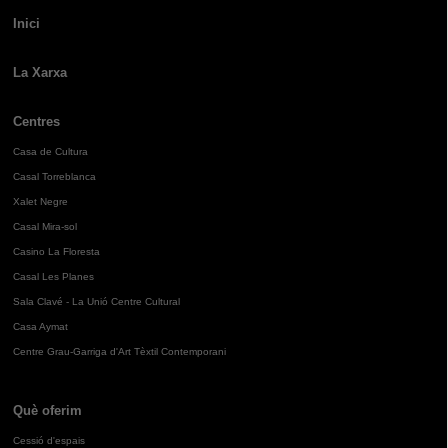
Inici
La Xarxa
Centres
Casa de Cultura
Casal Torreblanca
Xalet Negre
Casal Mira-sol
Casino La Floresta
Casal Les Planes
Sala Clavé - La Unió Centre Cultural
Casa Aymat
Centre Grau-Garriga d'Art Tèxtil Contemporani
Què oferim
Cessió d'espais