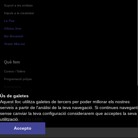
Suport a les entitats
Impuls a la creativitat
La Pua
Oficina Jove
Bar Bocamoll
Teatre Mira-sol
Què fem
Cursos i Tallers
Programació pròpia
Exposicions
Ús de galetes
Aquest lloc utilitza galetes de tercers per poder millorar els nostres
Agenda
serveis a partir de l'anàlisi de la teva navegació. Si continues navegant
sense canviar la teva configuració considerarem que acceptes la seva
utilització.
CURSOS I TALLERS
Accepto