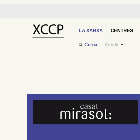
LA XARXA
CENTRES
Cerca
Català