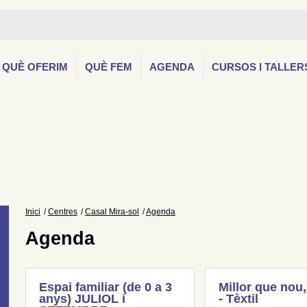
QUÈ OFERIM
QUÈ FEM
AGENDA
CURSOS I TALLER
Inici
Centres
Casal Mira-sol
Agenda
Agenda
Espai familiar (de 0 a 3
Millor que nou,
anys) JULIOL i
- Tèxtil