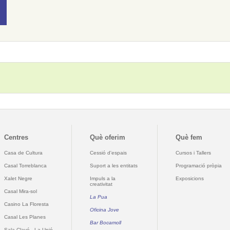
Centres
Què oferim
Què fem
Casa de Cultura
Cessió d'espais
Cursos i Tallers
Casal Torreblanca
Suport a les entitats
Programació pròpia
Xalet Negre
Impuls a la
Exposicions
creativitat
Casal Mira-sol
La Pua
Casino La Floresta
Oficina Jove
Casal Les Planes
Bar Bocamoll
Sala Clavé - La Unió