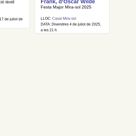
Frank, d’Oscar Wilde
ó tèxtil
Festa Major Mira-sol 2025
LLOC:
Casal Mira-sol
17 de juliol de
DATA: Divendres 4 de juliol de 2025,
a les 21 h