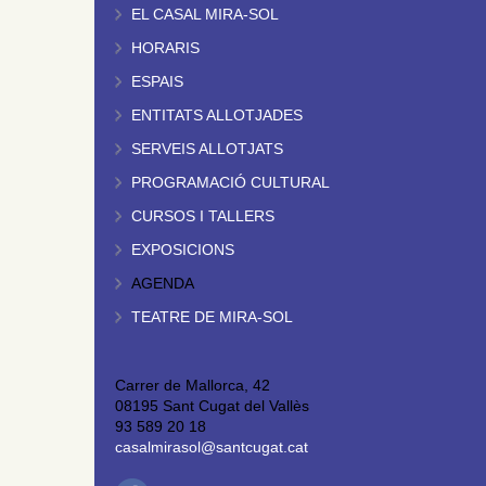
EL CASAL MIRA-SOL
HORARIS
ESPAIS
ENTITATS ALLOTJADES
SERVEIS ALLOTJATS
PROGRAMACIÓ CULTURAL
CURSOS I TALLERS
EXPOSICIONS
AGENDA
TEATRE DE MIRA-SOL
Carrer de Mallorca, 42
08195 Sant Cugat del Vallès
93 589 20 18
casalmirasol@santcugat.cat