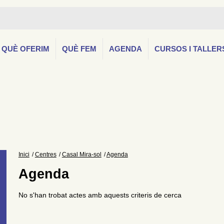
QUÈ OFERIM
QUÈ FEM
AGENDA
CURSOS I TALLER
Inici
Centres
Casal Mira-sol
Agenda
Agenda
No s'han trobat actes amb aquests criteris de cerca