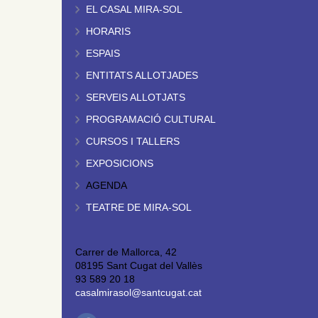
EL CASAL MIRA-SOL
HORARIS
ESPAIS
ENTITATS ALLOTJADES
SERVEIS ALLOTJATS
PROGRAMACIÓ CULTURAL
CURSOS I TALLERS
EXPOSICIONS
AGENDA
TEATRE DE MIRA-SOL
Carrer de Mallorca, 42
08195 Sant Cugat del Vallès
93 589 20 18
casalmirasol@santcugat.cat