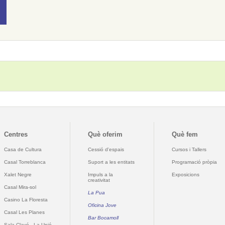
Centres
Què oferim
Què fem
Casa de Cultura
Cessió d'espais
Cursos i Tallers
Casal Torreblanca
Suport a les entitats
Programació pròpia
Xalet Negre
Impuls a la
Exposicions
creativitat
Casal Mira-sol
La Pua
Casino La Floresta
Oficina Jove
Casal Les Planes
Bar Bocamoll
Sala Clavé - La Unió