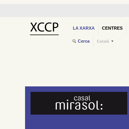
LA XARXA
CENTRES
Cerca
Català