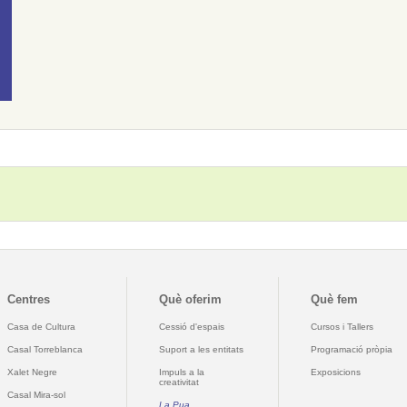
Centres
Què oferim
Què fem
Casa de Cultura
Cessió d'espais
Cursos i Tallers
Casal Torreblanca
Suport a les entitats
Programació pròpia
Xalet Negre
Impuls a la
Exposicions
creativitat
Casal Mira-sol
La Pua