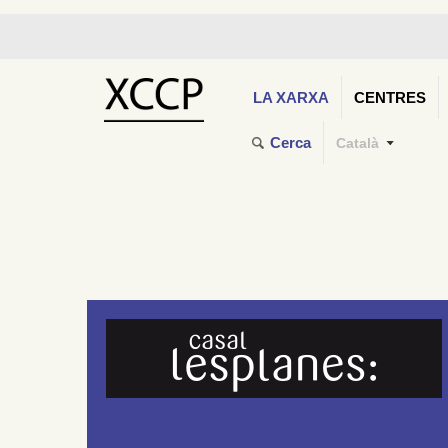
LA XARXA
CENTRES
Cerca
Català