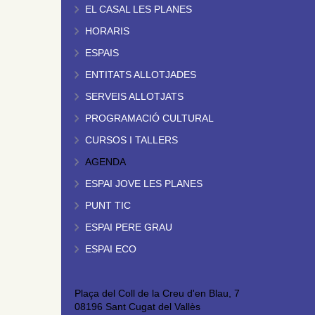
EL CASAL LES PLANES
HORARIS
ESPAIS
ENTITATS ALLOTJADES
SERVEIS ALLOTJATS
PROGRAMACIÓ CULTURAL
CURSOS I TALLERS
AGENDA
ESPAI JOVE LES PLANES
PUNT TIC
ESPAI PERE GRAU
ESPAI ECO
Plaça del Coll de la Creu d'en Blau, 7
08196 Sant Cugat del Vallès