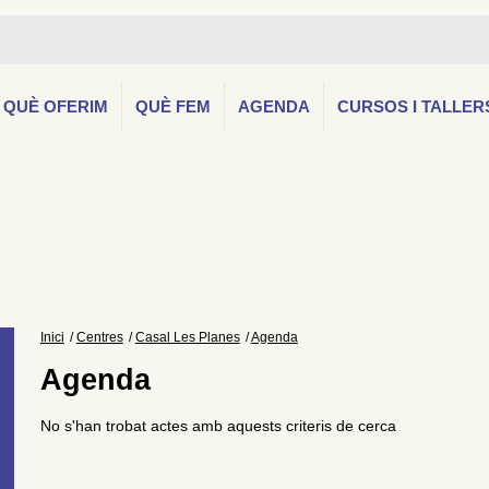
QUÈ OFERIM
QUÈ FEM
AGENDA
CURSOS I TALLER
Inici
Centres
Casal Les Planes
Agenda
Agenda
No s'han trobat actes amb aquests criteris de cerca