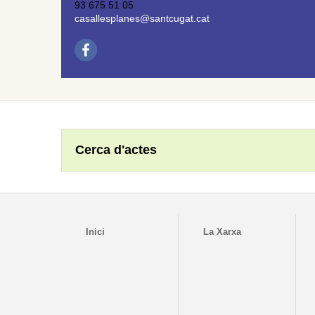
93 675 51 05
casallesplanes@santcugat.cat
Cerca d'actes
Inici
La Xarxa