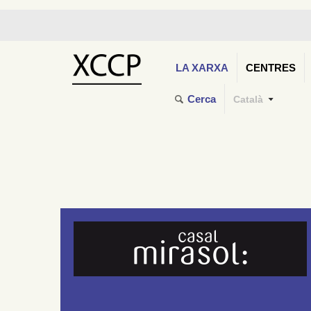
LA XARXA
CENTRES
Cerca
Català