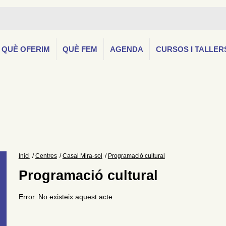
QUÈ OFERIM
QUÈ FEM
AGENDA
CURSOS I TALLER
Inici
Centres
Casal Mira-sol
Programació cultural
Programació cultural
Error. No existeix aquest acte