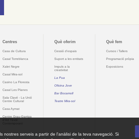
Centres
Què oferim
Què fem
Casa de Cultura
Cessió d'espais
Cursos i Tallers
Casal Torreblanca
Suport a les entitats
Programació pròpia
Xalet Negre
Impuls a la
Exposicions
creativitat
Casal Mira-sol
La Pua
Casino La Floresta
Oficina Jove
Casal Les Planes
Bar Bocamoll
Sala Clavé - La Unió
Centre Cultural
Teatre Mira-sol
Casa Aymat
Centre Grau-Garriga
d'Art Tèxtil
Contemporani
ls nostres serveis a partir de l'anàlisi de la teva navegació. Si