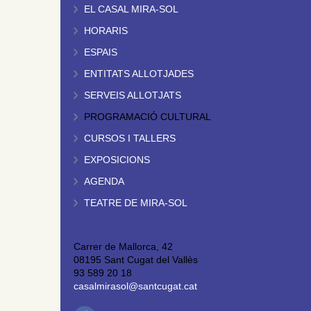
EL CASAL MIRA-SOL
HORARIS
ESPAIS
ENTITATS ALLOTJADES
SERVEIS ALLOTJATS
PROGRAMACIÓ CULTURAL
CURSOS I TALLERS
EXPOSICIONS
AGENDA
TEATRE DE MIRA-SOL
Carrer de Mallorca, 42
08195 Sant Cugat del Vallès
93 589 20 18
casalmirasol@santcugat.cat