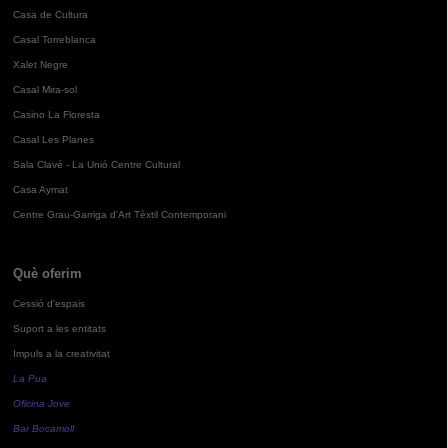
Casa de Cultura
Casal Torreblanca
Xalet Negre
Casal Mira-sol
Casino La Floresta
Casal Les Planes
Sala Clavé - La Unió Centre Cultural
Casa Aymat
Centre Grau-Garriga d'Art Tèxtil Contemporani
Què oferim
Cessió d'espais
Suport a les entitats
Impuls a la creativitat
La Pua
Oficina Jove
Bar Bocamoll