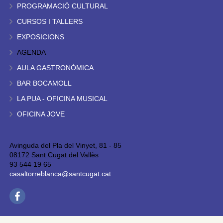
PROGRAMACIÓ CULTURAL
CURSOS I TALLERS
EXPOSICIONS
AGENDA
AULA GASTRONÒMICA
BAR BOCAMOLL
LA PUA - OFICINA MUSICAL
OFICINA JOVE
Avinguda del Pla del Vinyet, 81 - 85
08172 Sant Cugat del Vallès
93 544 19 65
casaltorreblanca@santcugat.cat