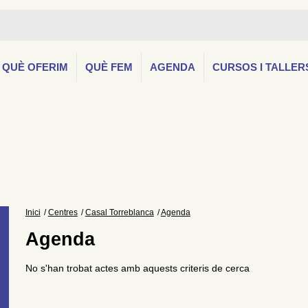
QUÈ OFERIM
QUÈ FEM
AGENDA
CURSOS I TALLER
Inici
Centres
Casal Torreblanca
Agenda
Agenda
No s'han trobat actes amb aquests criteris de cerca