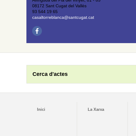
Avinguda del Pla del Vinyet, 81 - 85
08172 Sant Cugat del Vallès
93 544 19 65
casaltorreblanca@santcugat.cat
Cerca d'actes
Inici
La Xarxa