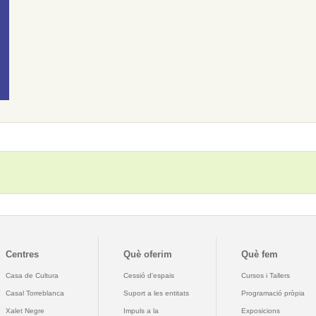
Centres
Què oferim
Què fem
Casa de Cultura
Cessió d'espais
Cursos i Tallers
Casal Torreblanca
Suport a les entitats
Programació pròpia
Xalet Negre
Impuls a la
Exposicions