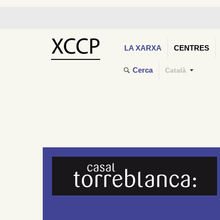
LA XARXA
CENTRES
Cerca
Català