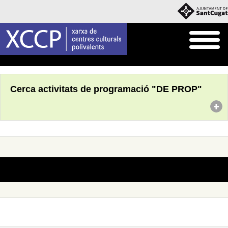
Inici
Què fem
Programació pròpia
Cerca activitats de programació "DE PROP"
No s'han trobat actes amb aquests criteris de cerca