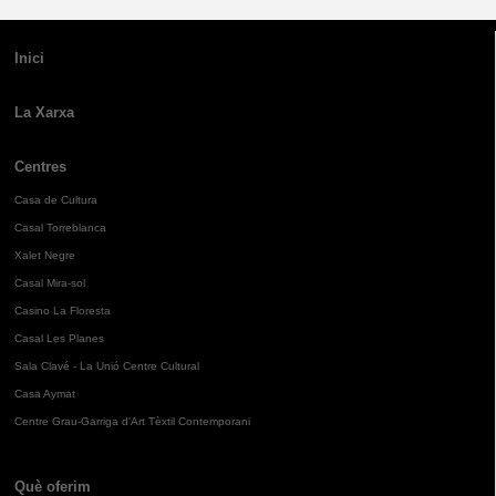
Inici
La Xarxa
Centres
Casa de Cultura
Casal Torreblanca
Xalet Negre
Casal Mira-sol
Casino La Floresta
Casal Les Planes
Sala Clavé - La Unió Centre Cultural
Casa Aymat
Centre Grau-Garriga d'Art Tèxtil Contemporani
Què oferim