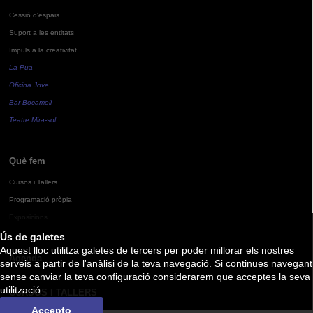
Cessió d'espais
Suport a les entitats
Impuls a la creativitat
La Pua
Oficina Jove
Bar Bocamoll
Teatre Mira-sol
Què fem
Cursos i Tallers
Programació pròpia
Exposicions
Ús de galetes
Aquest lloc utilitza galetes de tercers per poder millorar els nostres
Agenda
serveis a partir de l'anàlisi de la teva navegació. Si continues navegant
sense canviar la teva configuració considerarem que acceptes la seva
utilització.
CURSOS I TALLERS
Accepto