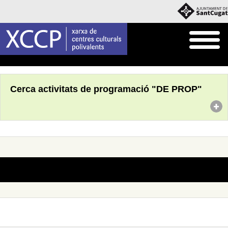
Inici
Què fem
Programació pròpia
Cerca activitats de programació "DE PROP"
No s'han trobat actes amb aquests criteris de cerca