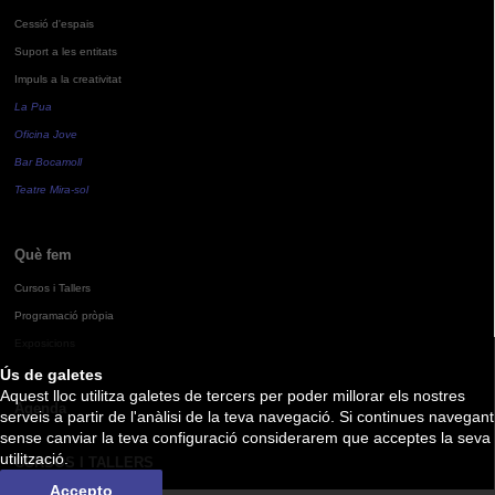
Cessió d'espais
Suport a les entitats
Impuls a la creativitat
La Pua
Oficina Jove
Bar Bocamoll
Teatre Mira-sol
Què fem
Cursos i Tallers
Programació pròpia
Exposicions
Ús de galetes
Aquest lloc utilitza galetes de tercers per poder millorar els nostres
Agenda
serveis a partir de l'anàlisi de la teva navegació. Si continues navegant
sense canviar la teva configuració considerarem que acceptes la seva
utilització.
CURSOS I TALLERS
Accepto