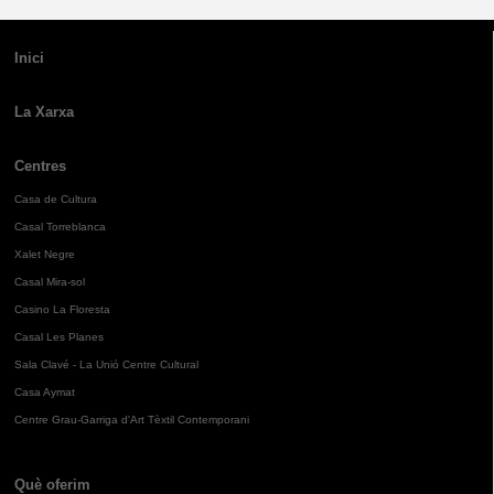
Inici
La Xarxa
Centres
Casa de Cultura
Casal Torreblanca
Xalet Negre
Casal Mira-sol
Casino La Floresta
Casal Les Planes
Sala Clavé - La Unió Centre Cultural
Casa Aymat
Centre Grau-Garriga d'Art Tèxtil Contemporani
Què oferim