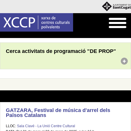
Inici
Què fem
Programació pròpia
Cerca activitats de programació "DE PROP"
GATZARA, Festival de música d'arrel dels
Països Catalans
LLOC:
Sala Clavé - La Unió Centre Cultural