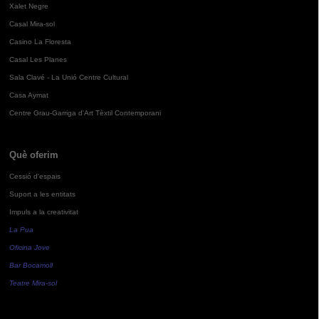
Xalet Negre
Casal Mira-sol
Casino La Floresta
Casal Les Planes
Sala Clavé - La Unió Centre Cultural
Casa Aymat
Centre Grau-Garriga d'Art Tèxtil Contemporani
Què oferim
Cessió d'espais
Suport a les entitats
Impuls a la creativitat
La Pua
Oficina Jove
Bar Bocamoll
Teatre Mira-sol