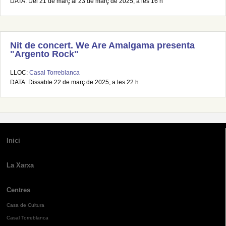
DATA: Del 21 de març al 23 de març de 2025, a les 16 h
Nit de concert. We Are Amalgama presenta
"Argento Rock"
LLOC:
Casal Torreblanca
DATA: Dissabte 22 de març de 2025, a les 22 h
Inici
La Xarxa
Centres
Casa de Cultura
Casal Torreblanca