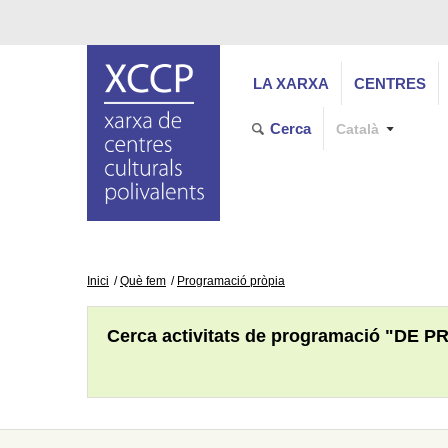
LA XARXA
CENTRES
Cerca
Català
Inici
Què fem
Programació pròpia
Cerca activitats de programació "DE P