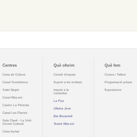
Centres
Què oferim
Què fem
Casa de Cultura
Cessió d'espais
Cursos i Tallers
Casal Torreblanca
Suport a les entitats
Programació pròpia
Xalet Negre
Impuls a la
Exposicions
creativitat
Casal Mira-sol
La Pua
Casino La Floresta
Oficina Jove
Casal Les Planes
Bar Bocamoll
Sala Clavé - La Unió
Centre Cultural
Teatre Mira-sol
Casa Aymat