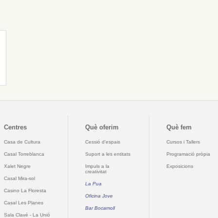
Centres
Què oferim
Què fem
Casa de Cultura
Cessió d'espais
Cursos i Tallers
Casal Torreblanca
Suport a les entitats
Programació pròpia
Xalet Negre
Impuls a la
Exposicions
creativitat
Casal Mira-sol
La Pua
Casino La Floresta
Oficina Jove
Casal Les Planes
Bar Bocamoll
Sala Clavé - La Unió