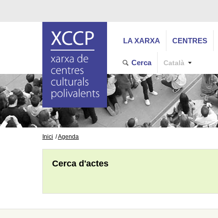
LA XARXA
CENTRES
Cerca
Català
Inici
Agenda
Cerca d'actes