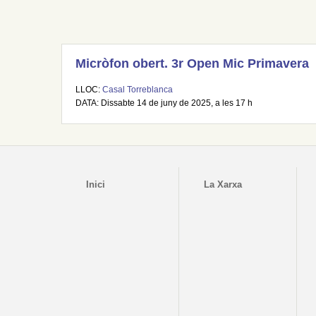
Micròfon obert. 3r Open Mic Primavera
LLOC:
Casal Torreblanca
DATA: Dissabte 14 de juny de 2025, a les 17 h
Inici
La Xarxa