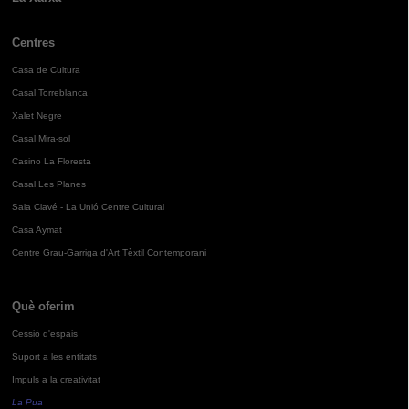
Centres
Casa de Cultura
Casal Torreblanca
Xalet Negre
Casal Mira-sol
Casino La Floresta
Casal Les Planes
Sala Clavé - La Unió Centre Cultural
Casa Aymat
Centre Grau-Garriga d'Art Tèxtil Contemporani
Què oferim
Cessió d'espais
Suport a les entitats
Impuls a la creativitat
La Pua