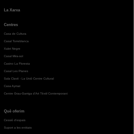
La Xarxa
Centres
Casa de Cultura
Casal Torreblanca
Xalet Negre
Casal Mira-sol
Casino La Floresta
Casal Les Planes
Sala Clavé - La Unió Centre Cultural
Casa Aymat
Centre Grau-Garriga d'Art Tèxtil Contemporani
Què oferim
Cessió d'espais
Suport a les entitats