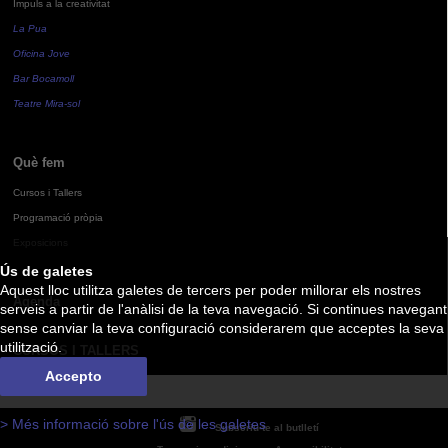
Impuls a la creativitat
La Pua
Oficina Jove
Bar Bocamoll
Teatre Mira-sol
Què fem
Cursos i Tallers
Programació pròpia
Exposicions
Ús de galetes
Aquest lloc utilitza galetes de tercers per poder millorar els nostres
Agenda
serveis a partir de l'anàlisi de la teva navegació. Si continues navegant
sense canviar la teva configuració considerarem que acceptes la seva
utilització.
CURSOS I TALLERS
Accepto
> Més informació sobre l'ús de les galetes
Subscriu-te al butlletí