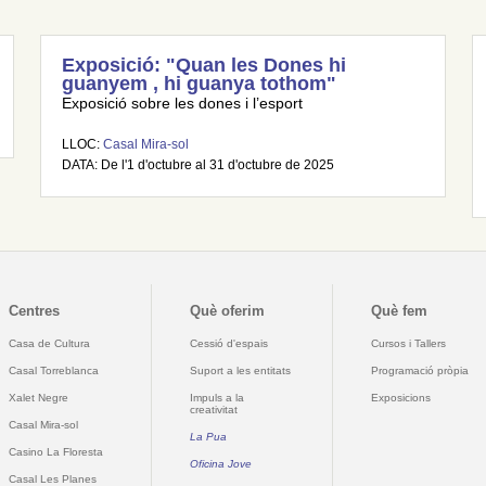
Exposició: "Quan les Dones hi
guanyem , hi guanya tothom"
Exposició sobre les dones i l’esport
LLOC:
Casal Mira-sol
DATA: De l'1 d'octubre al 31 d'octubre de 2025
Centres
Què oferim
Què fem
Casa de Cultura
Cessió d'espais
Cursos i Tallers
Casal Torreblanca
Suport a les entitats
Programació pròpia
Xalet Negre
Impuls a la
Exposicions
creativitat
Casal Mira-sol
La Pua
Casino La Floresta
Oficina Jove
Casal Les Planes