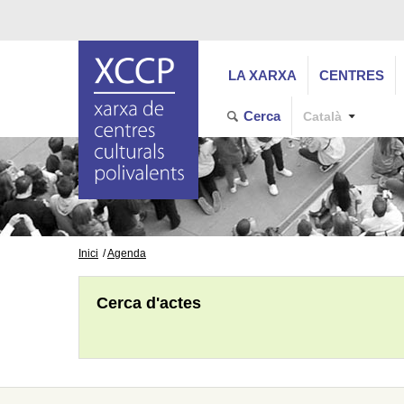
LA XARXA
CENTRES
Cerca
Català
Inici
Agenda
Cerca d'actes