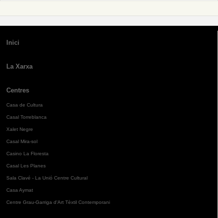
Inici
La Xarxa
Centres
Casa de Cultura
Casal Torreblanca
Xalet Negre
Casal Mira-sol
Casino La Floresta
Casal Les Planes
Sala Clavé - La Unió Centre Cultural
Casa Aymat
Centre Grau-Garriga d'Art Tèxtil Contemporani