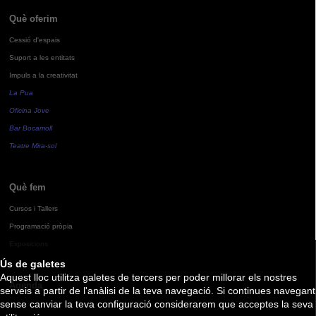
Què oferim
Cessió d'espais
Suport a les entitats
Impuls a la creativitat
La Pua
Oficina Jove
Bar Bocamoll
Teatre Mira-sol
Què fem
Cursos i Tallers
Programació pròpia
Exposicions
Ús de galetes
Aquest lloc utilitza galetes de tercers per poder millorar els nostres
Agenda
serveis a partir de l'anàlisi de la teva navegació. Si continues navegant
sense canviar la teva configuració considerarem que acceptes la seva