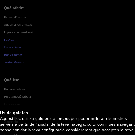
Què oferim
Cessió d'espais
Suport a les entitats
Impuls a la creativitat
La Pua
Oficina Jove
Bar Bocamoll
Teatre Mira-sol
Què fem
Cursos i Tallers
Programació pròpia
Exposicions
Ús de galetes
Aquest lloc utilitza galetes de tercers per poder millorar els nostres
Agenda
serveis a partir de l'anàlisi de la teva navegació. Si continues navegant
sense canviar la teva configuració considerarem que acceptes la seva