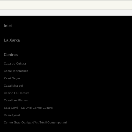
Inici
La Xarxa
Centres
Casa de Cultura
Casal Torreblanca
Xalet Negre
Casal Mira-sol
Casino La Floresta
Casal Les Planes
Sala Clavé - La Unió Centre Cultural
Casa Aymat
Centre Grau-Garriga d'Art Tèxtil Contemporani