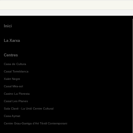
Inici
La Xarxa
Centres
Casa de Cultura
Casal Torreblanca
Xalet Negre
Casal Mira-sol
Casino La Floresta
Casal Les Planes
Sala Clavé - La Unió Centre Cultural
Casa Aymat
Centre Grau-Garriga d'Art Tèxtil Contemporani