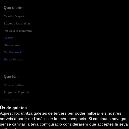
Què oferim
Cessió d'espais
Suport a les entitats
Impuls a la creativitat
La Pua
Oficina Jove
Bar Bocamoll
Teatre Mira-sol
Què fem
Cursos i Tallers
Programació pròpia
Exposicions
Ús de galetes
Aquest lloc utilitza galetes de tercers per poder millorar els nostres
Agenda
serveis a partir de l'anàlisi de la teva navegació. Si continues navegant
sense canviar la teva configuració considerarem que acceptes la seva