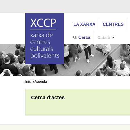
LA XARXA
CENTRES
Cerca
Català
Inici
Agenda
Cerca d'actes