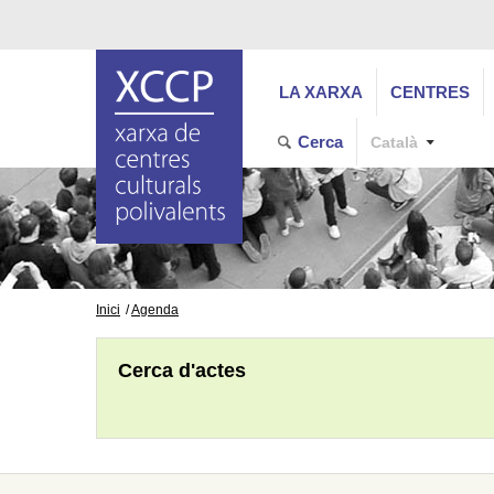
LA XARXA
CENTRES
Cerca
Català
Inici
Agenda
Cerca d'actes