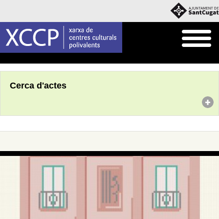
Inici
Agenda
Cerca d'actes