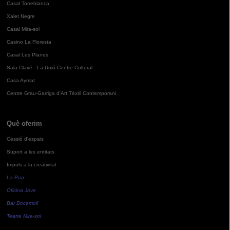
Casal Torreblanca
Xalet Negre
Casal Mira-sol
Casino La Floresta
Casal Les Planes
Sala Clavé - La Unió Centre Cultural
Casa Aymat
Centre Grau-Garriga d'Art Tèxtil Contemporani
Què oferim
Cessió d'espais
Suport a les entitats
Impuls a la creativitat
La Pua
Oficina Jove
Bar Bocamoll
Teatre Mira-sol