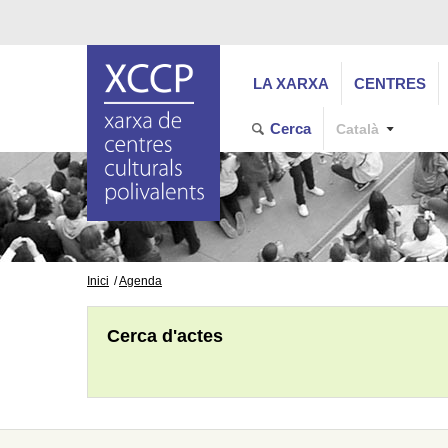
LA XARXA
CENTRES
Cerca
Català
Inici
Agenda
Cerca d'actes