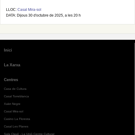
LLOC:
Casal Mira-sol
DATA: Dijous 30 d'octubre de 2025, a les 20 h
Inici
La Xarxa
Centres
Casa de Cultura
Casal Torreblanca
Xalet Negre
Casal Mira-sol
Casino La Floresta
Casal Les Planes
Sala Clavé - La Unió Centre Cultural