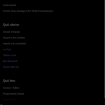
Casa Aymat
Centre Grau-Garriga d'Art Tèxtil Contemporani
Què oferim
Cessió d'espais
Suport a les entitats
Impuls a la creativitat
La Pua
Oficina Jove
Bar Bocamoll
Teatre Mira-sol
Què fem
Cursos i Tallers
Programació pròpia
Exposicions