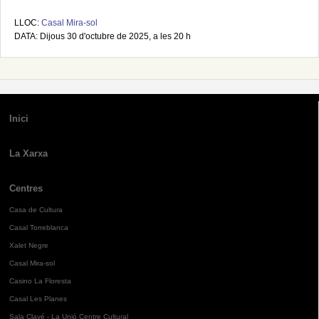
LLOC:
Casal Mira-sol
DATA: Dijous 30 d'octubre de 2025, a les 20 h
Inici
La Xarxa
Centres
Casa de Cultura
Casal Torreblanca
Xalet Negre
Casal Mira-sol
Casino La Floresta
Casal Les Planes
Sala Clavé - La Unió Centre Cultural