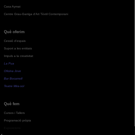
Casa Aymat
Centre Grau-Garriga d'Art Tèxtil Contemporani
Què oferim
Cessió d'espais
Suport a les entitats
Impuls a la creativitat
La Pua
Oficina Jove
Bar Bocamoll
Teatre Mira-sol
Què fem
Cursos i Tallers
Programació pròpia
Exposicions