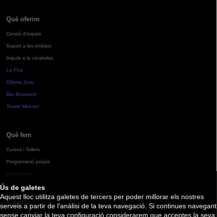
Què oferim
Cessió d'espais
Suport a les entitats
Impuls a la creativitat
La Pua
Oficina Jove
Bar Bocamoll
Teatre Mira-sol
Què fem
Cursos i Tallers
Programació pròpia
Exposicions
Ús de galetes
Aquest lloc utilitza galetes de tercers per poder millorar els nostres
Agenda
serveis a partir de l'anàlisi de la teva navegació. Si continues navegant
sense canviar la teva configuració considerarem que acceptes la seva