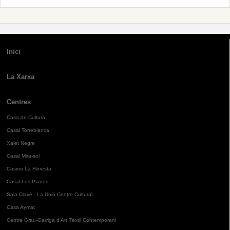
Inici
La Xarxa
Centres
Casa de Cultura
Casal Torreblanca
Xalet Negre
Casal Mira-sol
Casino La Floresta
Casal Les Planes
Sala Clavé - La Unió Centre Cultural
Casa Aymat
Centre Grau-Garriga d'Art Tèxtil Contemporani