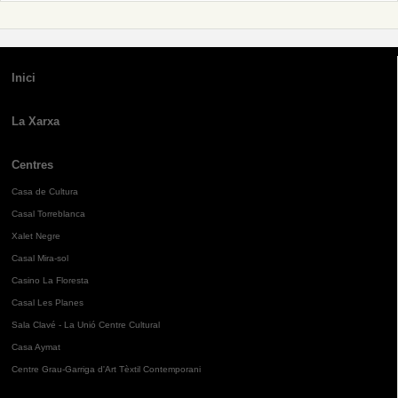
Inici
La Xarxa
Centres
Casa de Cultura
Casal Torreblanca
Xalet Negre
Casal Mira-sol
Casino La Floresta
Casal Les Planes
Sala Clavé - La Unió Centre Cultural
Casa Aymat
Centre Grau-Garriga d'Art Tèxtil Contemporani