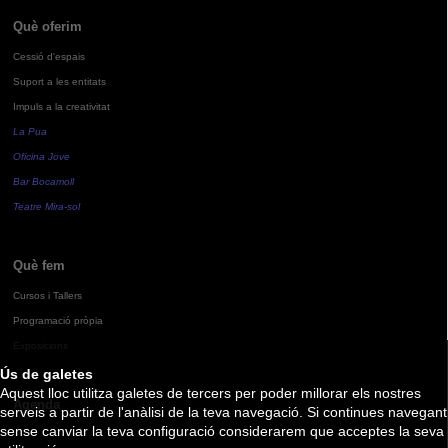
Què oferim
Cessió d'espais
Suport a les entitats
Impuls a la creativitat
La Pua
Oficina Jove
Bar Bocamoll
Teatre Mira-sol
Què fem
Cursos i Tallers
Programació pròpia
Exposicions
Ús de galetes
Aquest lloc utilitza galetes de tercers per poder millorar els nostres
Agenda
serveis a partir de l'anàlisi de la teva navegació. Si continues navegant
sense canviar la teva configuració considerarem que acceptes la seva