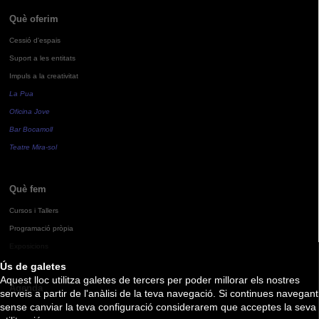
Què oferim
Cessió d'espais
Suport a les entitats
Impuls a la creativitat
La Pua
Oficina Jove
Bar Bocamoll
Teatre Mira-sol
Què fem
Cursos i Tallers
Programació pròpia
Exposicions
Ús de galetes
Aquest lloc utilitza galetes de tercers per poder millorar els nostres
Agenda
serveis a partir de l'anàlisi de la teva navegació. Si continues navegant
sense canviar la teva configuració considerarem que acceptes la seva