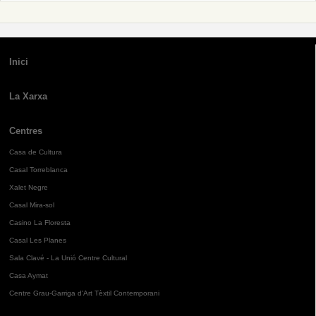
Inici
La Xarxa
Centres
Casa de Cultura
Casal Torreblanca
Xalet Negre
Casal Mira-sol
Casino La Floresta
Casal Les Planes
Sala Clavé - La Unió Centre Cultural
Casa Aymat
Centre Grau-Garriga d'Art Tèxtil Contemporani