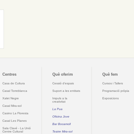
Centres
Què oferim
Què fem
Casa de Cultura
Cessió d'espais
Cursos i Tallers
Casal Torreblanca
Suport a les entitats
Programació pròpia
Xalet Negre
Impuls a la
Exposicions
creativitat
Casal Mira-sol
La Pua
Casino La Floresta
Oficina Jove
Casal Les Planes
Bar Bocamoll
Sala Clavé - La Unió
Centre Cultural
Teatre Mira-sol