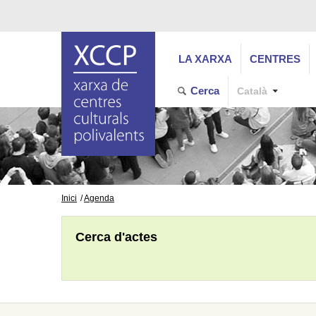
LA XARXA
CENTRES
Cerca
Català
Inici
Agenda
Cerca d'actes