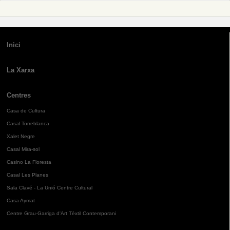
Inici
La Xarxa
Centres
Casa de Cultura
Casal Torreblanca
Xalet Negre
Casal Mira-sol
Casino La Floresta
Casal Les Planes
Sala Clavé - La Unió Centre Cultural
Casa Aymat
Centre Grau-Garriga d'Art Tèxtil Contemporani