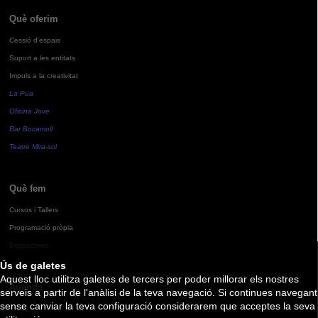
Què oferim
Cessió d'espais
Suport a les entitats
Impuls a la creativitat
La Pua
Oficina Jove
Bar Bocamoll
Teatre Mira-sol
Què fem
Cursos i Tallers
Programació pròpia
Exposicions
Ús de galetes
Aquest lloc utilitza galetes de tercers per poder millorar els nostres
Agenda
serveis a partir de l'anàlisi de la teva navegació. Si continues navegant
sense canviar la teva configuració considerarem que acceptes la seva