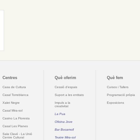
Centres
Què oferim
Què fem
Casa de Cultura
Cessió d'espais
Cursos i Tallers
Casal Torreblanca
Suport a les entitats
Programació pròpia
Xalet Negre
Impuls a la
Exposicions
creativitat
Casal Mira-sol
La Pua
Casino La Floresta
Oficina Jove
Casal Les Planes
Bar Bocamoll
Sala Clavé - La Unió
Centre Cultural
Teatre Mira-sol