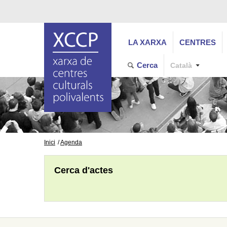
LA XARXA
CENTRES
Cerca
Català
Inici
Agenda
Cerca d'actes