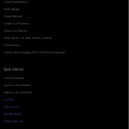
Casal Torreblanca
Xalet Negre
Casal Mira-sol
Casino La Floresta
Casal Les Planes
Sala Clavé - La Unió Centre Cultural
Casa Aymat
Centre Grau-Garriga d'Art Tèxtil Contemporani
Què oferim
Cessió d'espais
Suport a les entitats
Impuls a la creativitat
La Pua
Oficina Jove
Bar Bocamoll
Teatre Mira-sol