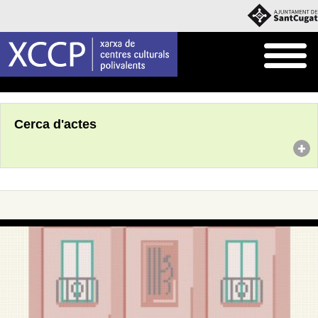
Inici
Agenda
Cerca d'actes