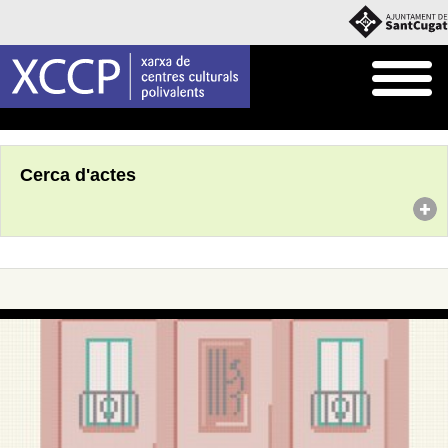
Inici
Agenda
Cerca d'actes