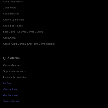
Casal Torreblanca
Xalet Negre
Casal Mira-sol
Casino La Floresta
Casal Les Planes
Sala Clavé - La Unió Centre Cultural
Casa Aymat
Centre Grau-Garriga d'Art Tèxtil Contemporani
Què oferim
Cessió d'espais
Suport a les entitats
Impuls a la creativitat
La Pua
Oficina Jove
Bar Bocamoll
Teatre Mira-sol