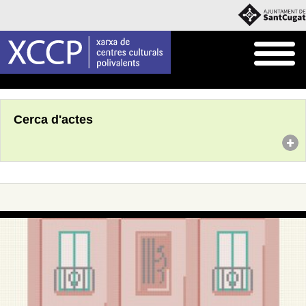
Inici
Agenda
Cerca d'actes