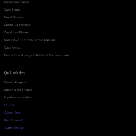
Casal Torreblanca
Xalet Negre
Casal Mira-sol
Casino La Floresta
Casal Les Planes
Sala Clavé - La Unió Centre Cultural
Casa Aymat
Centre Grau-Garriga d'Art Tèxtil Contemporani
Què oferim
Cessió d'espais
Suport a les entitats
Impuls a la creativitat
La Pua
Oficina Jove
Bar Bocamoll
Teatre Mira-sol