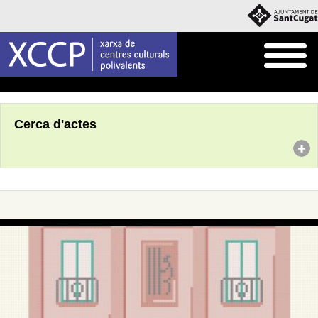
Inici
Agenda
Cerca d'actes