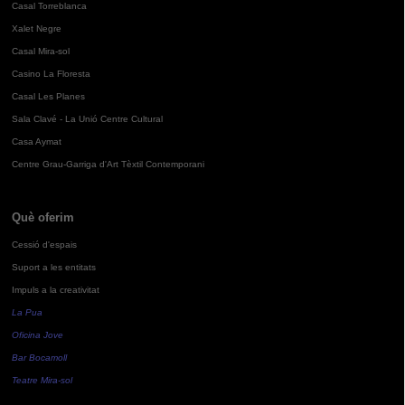
Casal Torreblanca
Xalet Negre
Casal Mira-sol
Casino La Floresta
Casal Les Planes
Sala Clavé - La Unió Centre Cultural
Casa Aymat
Centre Grau-Garriga d'Art Tèxtil Contemporani
Què oferim
Cessió d'espais
Suport a les entitats
Impuls a la creativitat
La Pua
Oficina Jove
Bar Bocamoll
Teatre Mira-sol