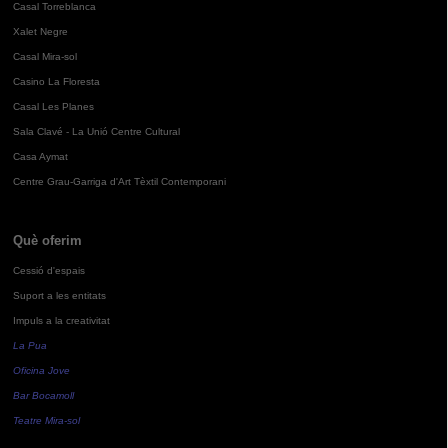
Casal Torreblanca
Xalet Negre
Casal Mira-sol
Casino La Floresta
Casal Les Planes
Sala Clavé - La Unió Centre Cultural
Casa Aymat
Centre Grau-Garriga d'Art Tèxtil Contemporani
Què oferim
Cessió d'espais
Suport a les entitats
Impuls a la creativitat
La Pua
Oficina Jove
Bar Bocamoll
Teatre Mira-sol