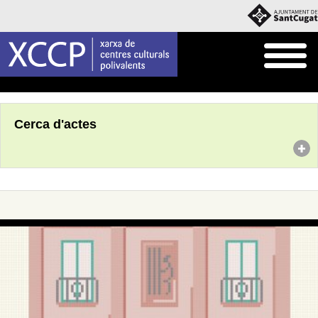
Inici
Agenda
Cerca d'actes