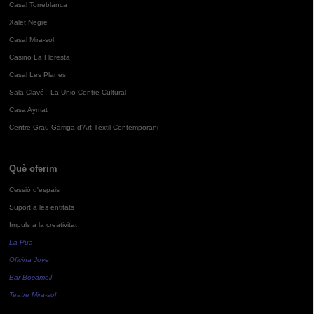
Casal Torreblanca
Xalet Negre
Casal Mira-sol
Casino La Floresta
Casal Les Planes
Sala Clavé - La Unió Centre Cultural
Casa Aymat
Centre Grau-Garriga d'Art Tèxtil Contemporani
Què oferim
Cessió d'espais
Suport a les entitats
Impuls a la creativitat
La Pua
Oficina Jove
Bar Bocamoll
Teatre Mira-sol