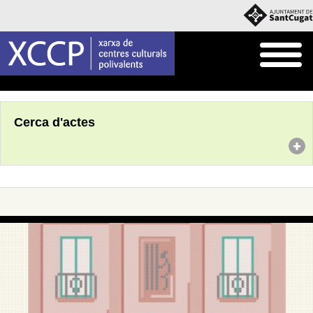
Inici
Agenda
Cerca d'actes