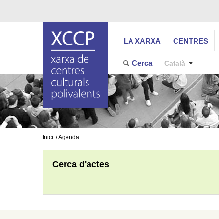
LA XARXA
CENTRES
Cerca
Català
Inici
Agenda
Cerca d'actes