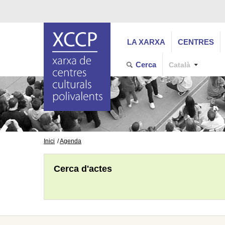
LA XARXA
CENTRES
Cerca
Català
Inici
Agenda
Cerca d'actes