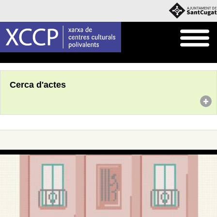
Inici
Agenda
Cerca d'actes