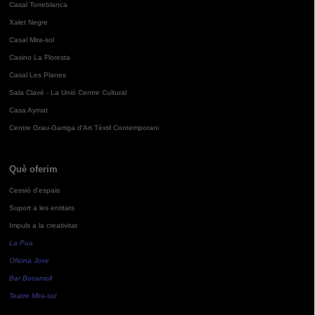
Casal Torreblanca
Xalet Negre
Casal Mira-sol
Casino La Floresta
Casal Les Planes
Sala Clavé - La Unió Centre Cultural
Casa Aymat
Centre Grau-Garriga d'Art Tèxtil Contemporani
Què oferim
Cessió d'espais
Suport a les entitats
Impuls a la creativitat
La Pua
Oficina Jove
Bar Bocamoll
Teatre Mira-sol