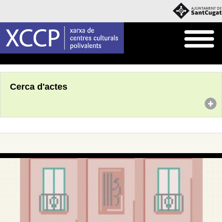
Inici
Agenda
Cerca d'actes