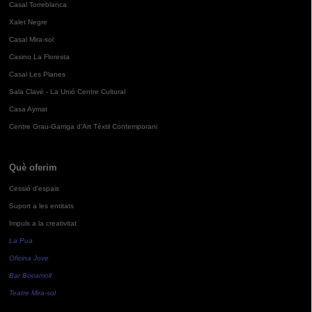
Casal Torreblanca
Xalet Negre
Casal Mira-sol
Casino La Floresta
Casal Les Planes
Sala Clavé - La Unió Centre Cultural
Casa Aymat
Centre Grau-Garriga d'Art Tèxtil Contemporani
Què oferim
Cessió d'espais
Suport a les entitats
Impuls a la creativitat
La Pua
Oficina Jove
Bar Bocamoll
Teatre Mira-sol