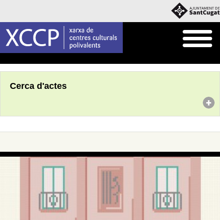
Inici
Agenda
Cerca d'actes