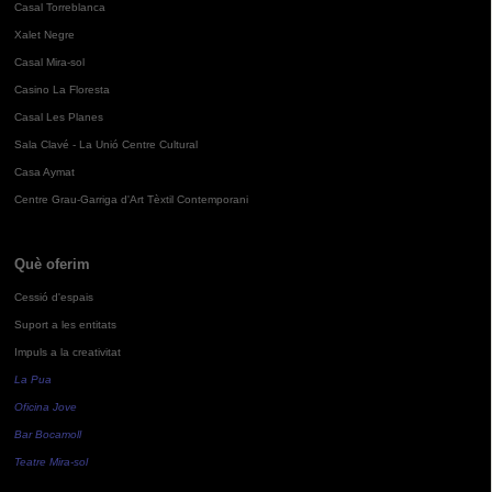
Casal Torreblanca
Xalet Negre
Casal Mira-sol
Casino La Floresta
Casal Les Planes
Sala Clavé - La Unió Centre Cultural
Casa Aymat
Centre Grau-Garriga d'Art Tèxtil Contemporani
Què oferim
Cessió d'espais
Suport a les entitats
Impuls a la creativitat
La Pua
Oficina Jove
Bar Bocamoll
Teatre Mira-sol