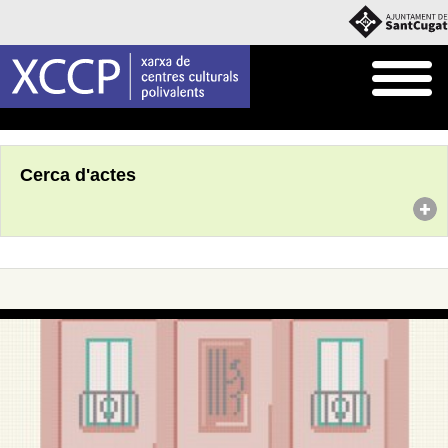
Inici
Agenda
Cerca d'actes