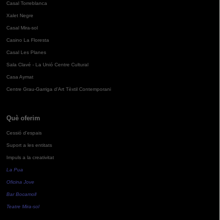
Casal Torreblanca
Xalet Negre
Casal Mira-sol
Casino La Floresta
Casal Les Planes
Sala Clavé - La Unió Centre Cultural
Casa Aymat
Centre Grau-Garriga d'Art Tèxtil Contemporani
Què oferim
Cessió d'espais
Suport a les entitats
Impuls a la creativitat
La Pua
Oficina Jove
Bar Bocamoll
Teatre Mira-sol