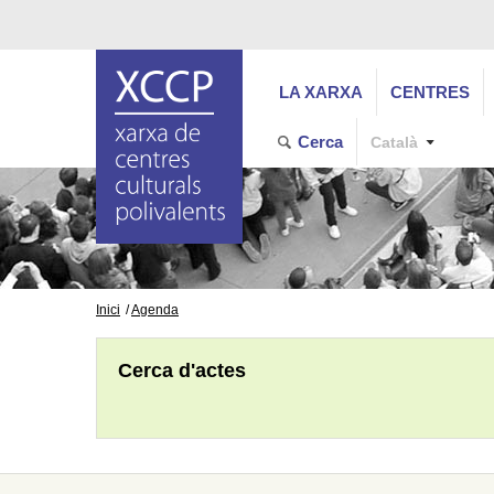
LA XARXA
CENTRES
Cerca
Català
Inici
Agenda
Cerca d'actes