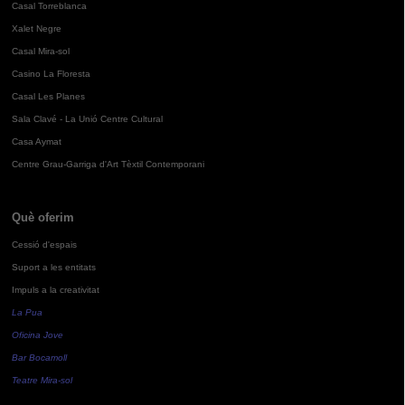
Casal Torreblanca
Xalet Negre
Casal Mira-sol
Casino La Floresta
Casal Les Planes
Sala Clavé - La Unió Centre Cultural
Casa Aymat
Centre Grau-Garriga d'Art Tèxtil Contemporani
Què oferim
Cessió d'espais
Suport a les entitats
Impuls a la creativitat
La Pua
Oficina Jove
Bar Bocamoll
Teatre Mira-sol