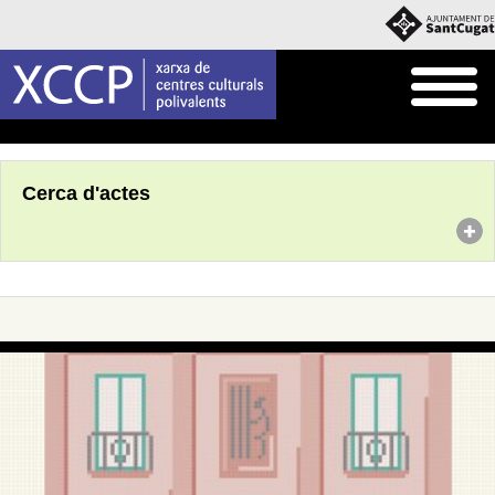
Inici
Agenda
Cerca d'actes