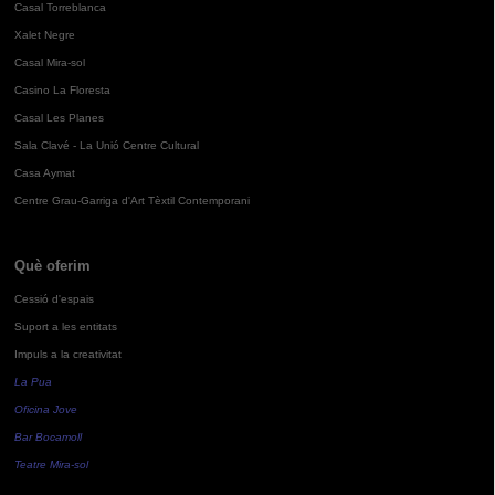
Casal Torreblanca
Xalet Negre
Casal Mira-sol
Casino La Floresta
Casal Les Planes
Sala Clavé - La Unió Centre Cultural
Casa Aymat
Centre Grau-Garriga d'Art Tèxtil Contemporani
Què oferim
Cessió d'espais
Suport a les entitats
Impuls a la creativitat
La Pua
Oficina Jove
Bar Bocamoll
Teatre Mira-sol