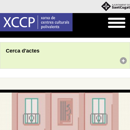
Inici
Agenda
Cerca d'actes