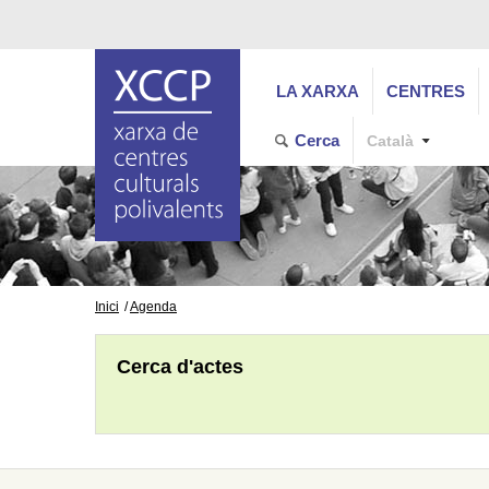
LA XARXA
CENTRES
Cerca
Català
Inici
Agenda
Cerca d'actes